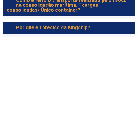
Como é feito o transporte realizado pelo nvocc
na consolidação marítima. “ cargas
consolidadas/ Único container?
Por que eu preciso da Kingship?
E-MAIL
contato@kingshipline.com
TELEFONE
+55 (11) 3238-9788